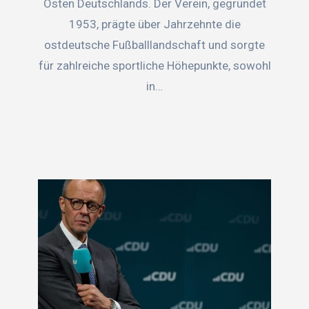
Osten Deutschlands. Der Verein, gegründet
1953, prägte über Jahrzehnte die
ostdeutsche Fußballlandschaft und sorgte
für zahlreiche sportliche Höhepunkte, sowohl
in…