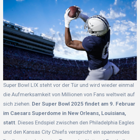
Super Bowl LIX steht vor der Tür und wird wieder einmal
die Aufmerksamkeit von Millionen von Fans weltweit auf
sich ziehen.
Der Super Bowl 2025 findet am 9. Februar
im Caesars Superdome in New Orleans, Louisiana,
statt
. Dieses Endspiel zwischen den Philadelphia Eagles
und den Kansas City Chiefs verspricht ein spannendes