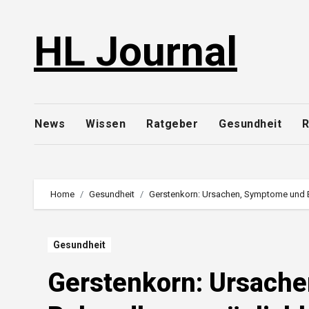
Skip
to
HL Journal
content
News
Wissen
Ratgeber
Gesundheit
R
Home
Gesundheit
Gerstenkorn: Ursachen, Symptome und
Gesundheit
Gerstenkorn: Ursach