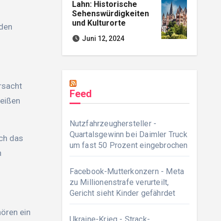
Lahn: Historische
Sehenswürdigkeiten
und Kulturorte
rden
Juni 12, 2024
rsacht
Feed
weißen
Nutzfahrzeughersteller -
Quartalsgewinn bei Daimler Truck
ch das
um fast 50 Prozent eingebrochen
n
Facebook-Mutterkonzern - Meta
zu Millionenstrafe verurteilt,
Gericht sieht Kinder gefährdet
ören ein
Ukraine-Krieg - Strack-