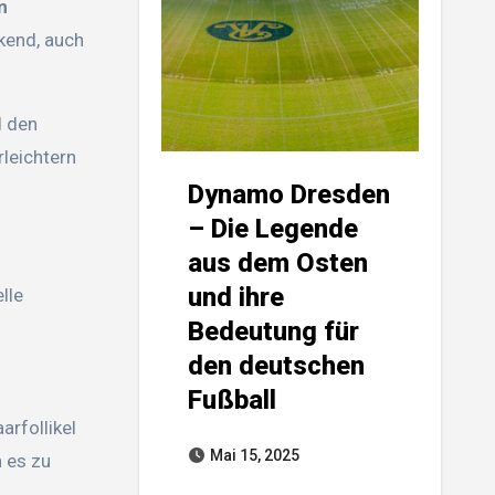
m
kend, auch
d den
leichtern
Dynamo Dresden
– Die Legende
aus dem Osten
und ihre
lle
Bedeutung für
den deutschen
Fußball
arfollikel
Mai 15, 2025
n es zu