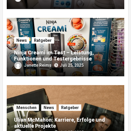
News
Ratgeber
Ninja Creami im Test – Leistung,
Funktionen und Testergebnisse
Janette Reims
Juli 25, 2025
Menschen
News
Ratgeber
Ulian McMahon: Karriere, Erfolge und
aktuelle Projekte