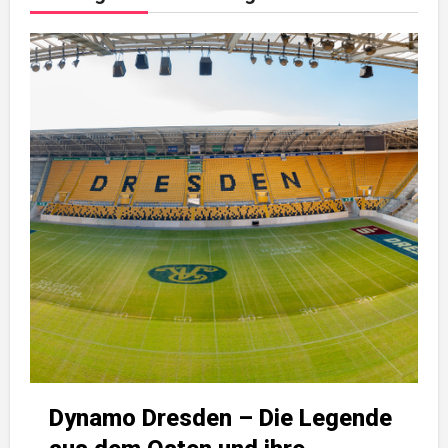
Dynamo Dresden – Die Legende