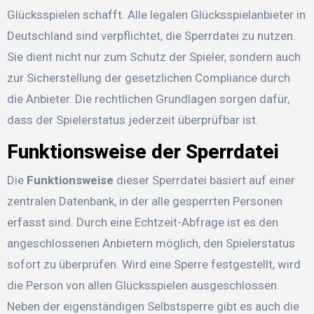
Glücksspielen schafft. Alle legalen Glücksspielanbieter in
Deutschland sind verpflichtet, die Sperrdatei zu nutzen.
Sie dient nicht nur zum Schutz der Spieler, sondern auch
zur Sicherstellung der gesetzlichen Compliance durch
die Anbieter. Die rechtlichen Grundlagen sorgen dafür,
dass der Spielerstatus jederzeit überprüfbar ist.
Funktionsweise der Sperrdatei
Die
Funktionsweise
dieser Sperrdatei basiert auf einer
zentralen Datenbank, in der alle gesperrten Personen
erfasst sind. Durch eine Echtzeit-Abfrage ist es den
angeschlossenen Anbietern möglich, den Spielerstatus
sofort zu überprüfen. Wird eine Sperre festgestellt, wird
die Person von allen Glücksspielen ausgeschlossen.
Neben der eigenständigen Selbstsperre gibt es auch die