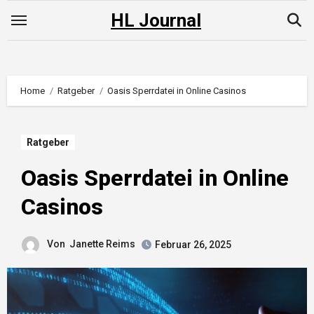
Skip
HL Journal
to
content
Home
Ratgeber
Oasis Sperrdatei in Online Casinos
Ratgeber
Oasis Sperrdatei in Online
Casinos
Von
Janette Reims
Februar 26, 2025