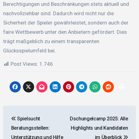
Berechtigungen und Beschränkungen stets aktuell und
nachvollziehbar sind. Dadurch wird nicht nur die
Sicherheit der Spieler gewährleistet, sondern auch der
faire Wettbewerb unter den Anbietern gefördert. Dies
trägt maßgeblich zu einem transparenten
Glücksspielumfeld bei.
Post Views:
1.746
Beitragsnavigation
Spielsucht
Dschungelcamp 2025: Alle
Beratungsstellen:
Highlights und Kandidaten
Unterstützung und Hilfe
im Überblick