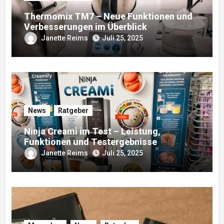
Thermomix TM7 – Neue Funktionen und
Verbesserungen im Überblick
Janette Reims
Juli 25, 2025
News
Ratgeber
Ninja Creami im Test – Leistung,
Funktionen und Testergebnisse
Janette Reims
Juli 25, 2025