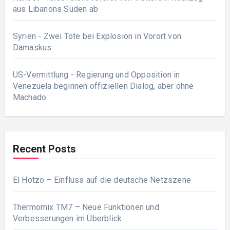
aus Libanons Süden ab
Syrien - Zwei Tote bei Explosion in Vorort von
Damaskus
US-Vermittlung - Regierung und Opposition in
Venezuela beginnen offiziellen Dialog, aber ohne
Machado
Recent Posts
El Hotzo – Einfluss auf die deutsche Netzszene
Thermomix TM7 – Neue Funktionen und
Verbesserungen im Überblick