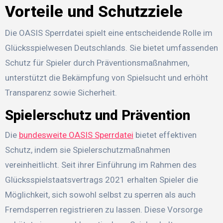
Vorteile und Schutzziele
Die OASIS Sperrdatei spielt eine entscheidende Rolle im
Glücksspielwesen Deutschlands. Sie bietet umfassenden
Schutz für Spieler durch Präventionsmaßnahmen,
unterstützt die Bekämpfung von Spielsucht und erhöht
Transparenz sowie Sicherheit.
Spielerschutz und Prävention
Die
bundesweite OASIS Sperrdatei
bietet effektiven
Schutz, indem sie Spielerschutzmaßnahmen
vereinheitlicht. Seit ihrer Einführung im Rahmen des
Glücksspielstaatsvertrags 2021 erhalten Spieler die
Möglichkeit, sich sowohl selbst zu sperren als auch
Fremdsperren registrieren zu lassen. Diese Vorsorge