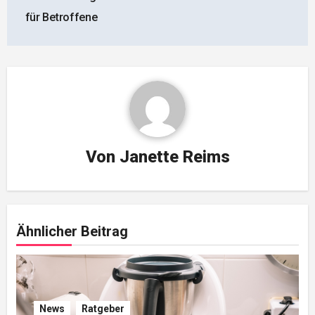
für Betroffene
Von
Janette Reims
Ähnlicher Beitrag
News
Ratgeber