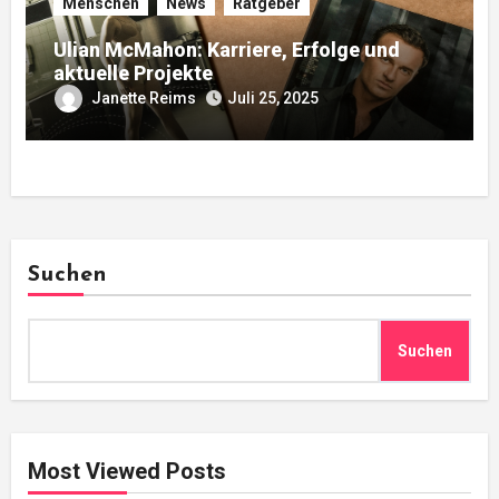
Menschen
News
Ratgeber
Ulian McMahon: Karriere, Erfolge und
aktuelle Projekte
Janette Reims
Juli 25, 2025
Suchen
Suchen
Most Viewed Posts