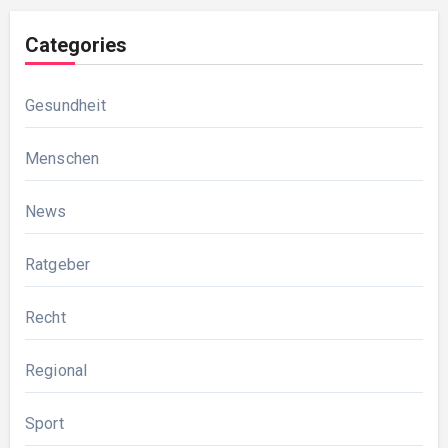
Categories
Gesundheit
Menschen
News
Ratgeber
Recht
Regional
Sport