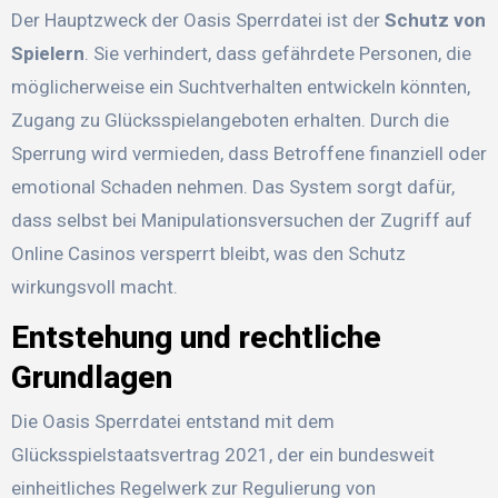
Der Hauptzweck der Oasis Sperrdatei ist der
Schutz von
Spielern
. Sie verhindert, dass gefährdete Personen, die
möglicherweise ein Suchtverhalten entwickeln könnten,
Zugang zu Glücksspielangeboten erhalten. Durch die
Sperrung wird vermieden, dass Betroffene finanziell oder
emotional Schaden nehmen. Das System sorgt dafür,
dass selbst bei Manipulationsversuchen der Zugriff auf
Online Casinos versperrt bleibt, was den Schutz
wirkungsvoll macht.
Entstehung und rechtliche
Grundlagen
Die Oasis Sperrdatei entstand mit dem
Glücksspielstaatsvertrag 2021, der ein bundesweit
einheitliches Regelwerk zur Regulierung von