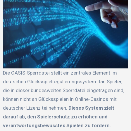
Die OASIS-Sperrdatei stellt ein zentrales Element im
deutschen Glücksspielregulierungssystem dar. Spieler,
die in dieser bundesweiten Sperrdatei eingetragen sind,
können nicht an Glücksspielen in Online-Casinos mit
deutscher Lizenz teilnehmen.
Dieses System zielt
darauf ab, den Spielerschutz zu erhöhen und
verantwortungsbewusstes Spielen zu fördern.