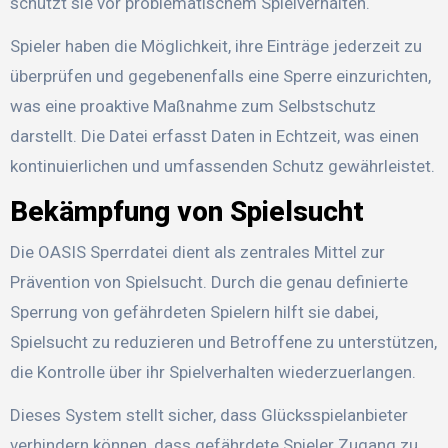
schützt sie vor problematischem Spielverhalten.
Spieler haben die Möglichkeit, ihre Einträge jederzeit zu
überprüfen und gegebenenfalls eine Sperre einzurichten,
was eine proaktive Maßnahme zum Selbstschutz
darstellt. Die Datei erfasst Daten in Echtzeit, was einen
kontinuierlichen und umfassenden Schutz gewährleistet.
Bekämpfung von Spielsucht
Die OASIS Sperrdatei dient als zentrales Mittel zur
Prävention von Spielsucht. Durch die genau definierte
Sperrung von gefährdeten Spielern hilft sie dabei,
Spielsucht zu reduzieren und Betroffene zu unterstützen,
die Kontrolle über ihr Spielverhalten wiederzuerlangen.
Dieses System stellt sicher, dass Glücksspielanbieter
verhindern können, dass gefährdete Spieler Zugang zu