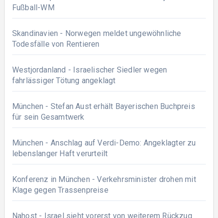
Fußball-WM
Skandinavien - Norwegen meldet ungewöhnliche
Todesfälle von Rentieren
Westjordanland - Israelischer Siedler wegen
fahrlässiger Tötung angeklagt
München - Stefan Aust erhält Bayerischen Buchpreis
für sein Gesamtwerk
München - Anschlag auf Verdi-Demo: Angeklagter zu
lebenslanger Haft verurteilt
Konferenz in München - Verkehrsminister drohen mit
Klage gegen Trassenpreise
Nahost - Israel sieht vorerst von weiterem Rückzug