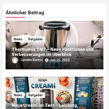
Ähnlicher Beitrag
News
Ratgeber
Thermomix TM7 – Neue Funktionen und
Verbesserungen im Überblick
Janette Reims
Juli 25, 2025
News
Ratgeber
Ninja Creami im Test – Leistung,